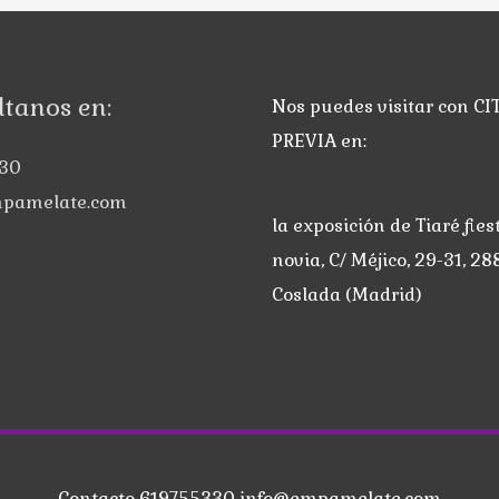
tanos en:
Nos puedes visitar con CI
PREVIA en:
30
pamelate.com
la exposición de Tiaré fies
novia, C/ Méjico, 29-31, 28
Coslada (Madrid)
Contacto 619755330 info@empamelate.com