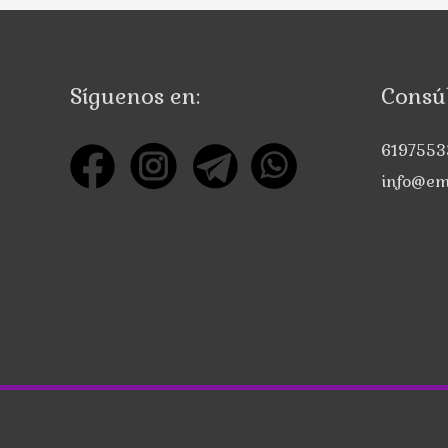
Síguenos en:
Consúl
6197553
info@em