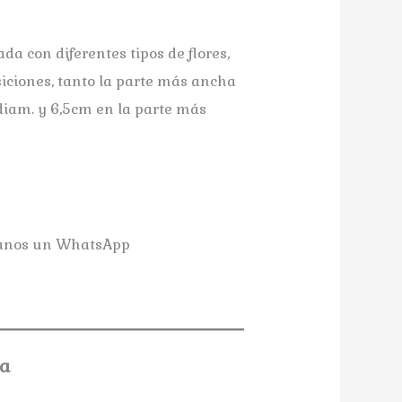
a con diferentes tipos de flores,
siciones, tanto la parte más ancha
diam. y 6,5cm en la parte más
danos un WhatsApp
Corona porcelana Md.: Cassidy
Corona porcela
a