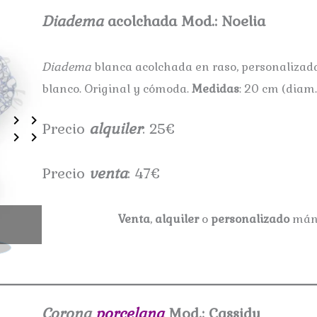
Diadema
acolchada Mod.: Noelia
Diadema
blanca acolchada en raso, personalizad
blanco. Original y cómoda.
Medidas
: 20 cm (diam.
Precio
alquiler
: 25€
Precio
venta
: 47€
Venta
,
alquiler
o
personalizado
mán
Tocado Md.: Noelia
Corona
porcelana
Mod.: Cassidy