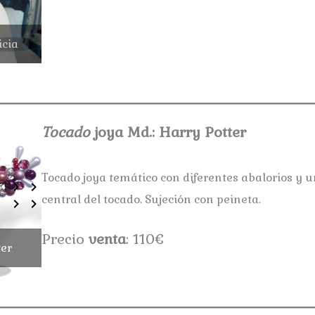
icia
Tocado porcelana Md.: Patricia
Tocado
joya Md.: Harry Potter
Tocado joya temático con diferentes abalorios y u
central del tocado. Sujeción con peineta.
Precio
venta
: 110€
ter
Tocado joya Md.: Harry Potter