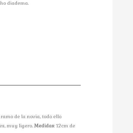
cho diadema.
Tocado Md.: Plumeti
Tocado Md.: Pl
ramo de la novia, todo ello
es, muy ligero.
Medidas
: 12cm de