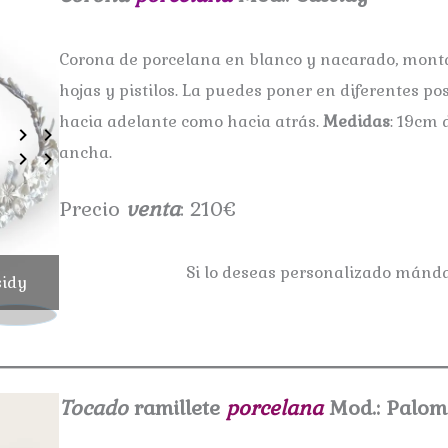
Corona de porcelana en blanco y nacarado, montad
hojas y pistilos. La puedes poner en diferentes po
hacia adelante como hacia atrás.
Medidas
: 19cm 
ancha.
Precio
venta
: 210€
Si lo deseas personalizado mán
sidy
Corona porcelana Md.: Cassidy
Tocado
ramillete
porcelana
Mod.: Palom