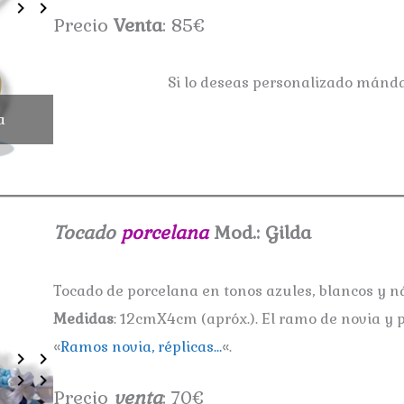
Precio
Venta
: 85€
Si lo deseas personalizado mán
a
Tocado porcelana Md.: Mora
Tocado
porcelana
Mod.: Gilda
Tocado de porcelana en tonos azules, blancos y ná
Medidas
: 12cmX4cm (apróx.). El ramo de novia y 
«
Ramos novia, réplicas…
«.
Precio
venta
: 70€