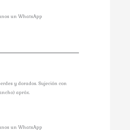
danos un WhatsApp
Tocado porcelana Md.: Gilda
verdes y dorados. Sujeción con
ancho) apróx.
danos un WhatsApp