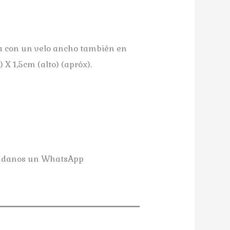
a con un velo ancho también en
) X 1,5cm (alto) (apróx).
danos un WhatsApp
Tocado Md.: Noelia