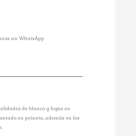
danos un WhatsApp
Tocado esmaltado Md.: Sara
Tocado esmalta
alidades de blanco y hojas en
Montado en peineta, además en los
n.