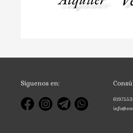
Síguenos en:
Consúl
6197553
info@em