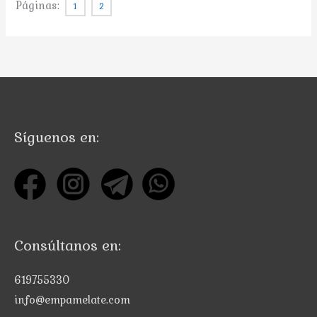
Páginas:
1
2
Síguenos en:
Consúltanos en:
619755330
info@empamelate.com