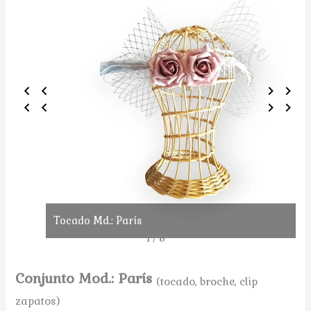
Tocado Md.: París
1 / 8
Conjunto Mod.: París
(tocado, broche, clip
zapatos)