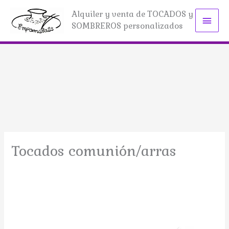
Ir
Alquiler y venta de TOCADOS y
Men
al
SOMBREROS personalizados
contenido
princ
Tocados comunión/arras