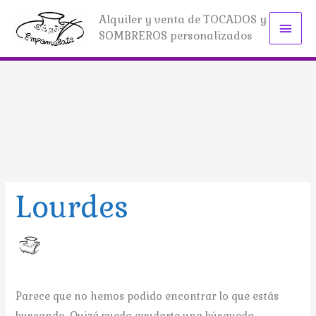
Ir
Alquiler y venta de TOCADOS y
Men
al
SOMBREROS personalizados
contenido
princ
Lourdes
Parece que no hemos podido encontrar lo que estás
buscando. Quizá pueda ayudarte una búsqueda.