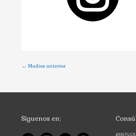
←
Medios anterior
Síguenos en:
Consúl
6197553